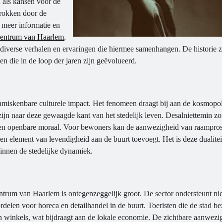
n als kansen voor de
rokken door de
r meer informatie en
 centrum van Haarlem
,
diverse verhalen en ervaringen die hiermee samenhangen. De historie ze
n die in de loop der jaren zijn geëvolueerd.
miskenbare culturele impact. Het fenomeen draagt bij aan de kosmopol
 zijn naar deze gewaagde kant van het stedelijk leven. Desalniettemin zo
 en openbare moraal. Voor bewoners kan de aanwezigheid van raamprost
 een element van levendigheid aan de buurt toevoegt. Het is deze dualitei
binnen de stedelijke dynamiek.
ntrum van Haarlem is ontegenzeggelijk groot. De sector ondersteunt nie
rdelen voor horeca en detailhandel in de buurt. Toeristen die de stad b
en winkels, wat bijdraagt aan de lokale economie. De zichtbare aanwezi