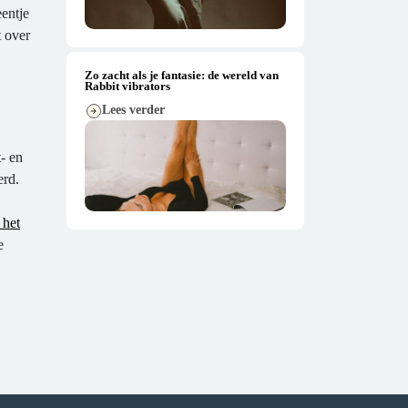
eentje
 over
Zo zacht als je fantasie: de wereld van
Rabbit vibrators
Lees verder
- en
erd.
 het
e