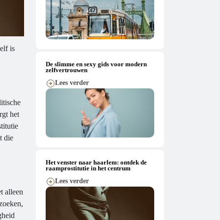
lf is
De slimme en sexy gids voor modern
zelfvertrouwen
Lees verder
itische
rgt het
itutie
t die
Het venster naar haarlem: ontdek de
raamprostitutie in het centrum
Lees verder
t alleen
ezoeken,
gheid