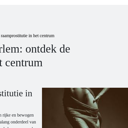
raamprostitutie in het centrum
rlem: ontdek de
et centrum
itutie in
en rijke en bewogen
ialang onderdeel van